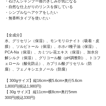
・石けんシャンプー後のきしみが気になる
・自然な仕上がりのリンスを探している
・シンプルなヘアケアをしたい
・無香料タイプを使いたい
【全成分】
水、グリセリン（保湿）、モンモリロナイト（吸着・皮
膜）、ソルビトール（保湿）、ホホバ種子油（保湿）、
PCA-Na（保湿）、カミツレ花エキス（保湿）、加水分
解シルク（保湿）、グリコール酸（pH調整剤）、トコフ
ェロール（酸化防止）、カプリル酸グリセリル（防
腐）、フェノキシエタノール（防腐）
【 300gサイズ】縦16cm×横5.6cm×奥行5.6cm
1,800円(税込1,980円)
【 30g サイズ】 縦11cm×横8cm×奥行5mm
300円(税込330円)