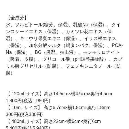
【全成分】
水、ソルビトール(糖分、保湿)、乳酸Na（保湿）、クイ
ンスシードエキス（保湿）、カミツレ花エキス（保
湿）、キュウリ果実エキス（保湿）、イリス根エキス
（保湿）、加水分解シルク（絹タンパク、保湿）、PCA-
Na（保湿）、BG（保湿、抽出液）、モンモリロナイト
（吸着、皮膜）、グリコール酸（pH調整果物酸）、カプ
リル酸グリセリル（防腐）、フェノキシエタノール（防
腐）
【 120mLサイズ】高さ14.5cm×横4.5cm×奥行4.5cm
1,800円(税込1,980円)
【 10mL サイズ】 高さ6.7cm×横1.8cm×奥行1.8mm
300円(税込330円)
【 480mLサイズ】高さ22cm×横6cm×奥行6cm
5,400円(税込5,940円)